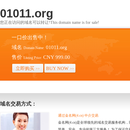
01011.org
您正在访问的域名可以转让!This domain name is for sale!
一口价出售中！
域名
01011.org
Domain Name:
售价
CNY 999.00
Listing Price:
立即购买
BUY NOW
>>
>>
域名交易方式：
通过金名网(4.cn) 中介交易
金名网(4.cn)是全球领先的域名交易服务机
简单、安全、专业的第三方服务！ 为了保证交