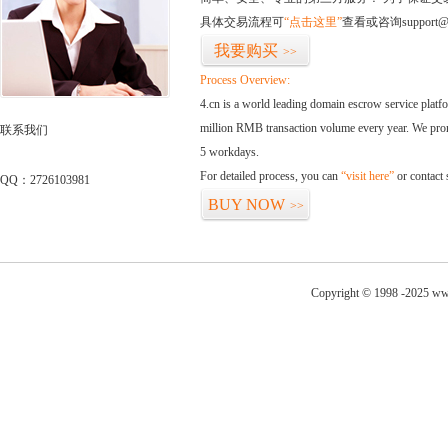
具体交易流程可
“点击这里”
查看或咨询support@
我要购买
>>
Process Overview:
4.cn is a world leading domain escrow service plat
million RMB transaction volume every year. We promi
联系我们
5 workdays.
For detailed process, you can
“visit here”
or contact
QQ：2726103981
BUY NOW
>>
Copyright © 1998 -2025 ww